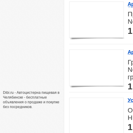
А
15
П
N
1
Ар
Г
N
г
1
Dibi.ru - Автоцистерна пищевая в
Челябинске - бесплатные
Ус
объявления о продаже и покупке
т
без посредников.
О
H
1