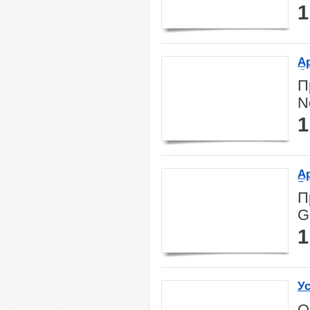
1
А
бо
П
N
1
Ар
5 
П
G
1
Ус
О