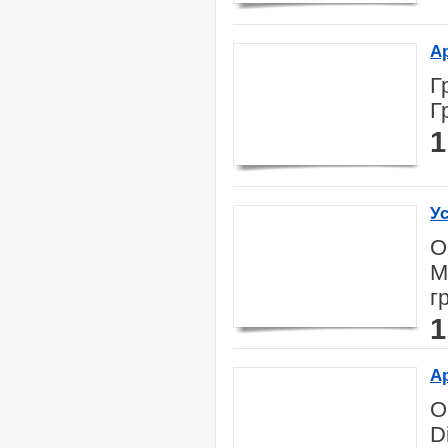
А
то
Г
Г
1
Ус
О
М
г
1
А
то
О
D